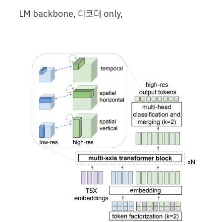
LM backbone, 디코더 only, 