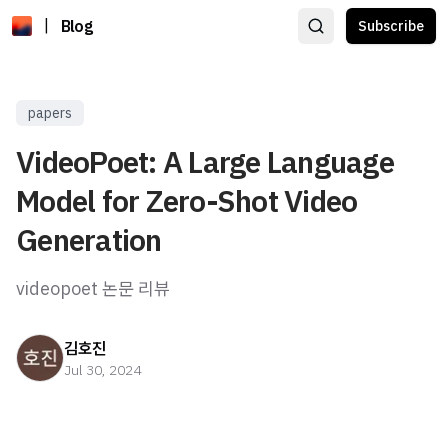
|
Blog
Subscribe
papers
VideoPoet: A Large Language
Model for Zero-Shot Video
Generation
videopoet 논문 리뷰
김호진
Jul 30, 2024