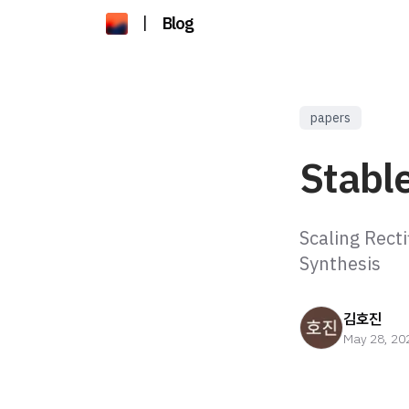
|
Blog
papers
Stable
Scaling Rect
Synthesis
김호진
May 28, 20