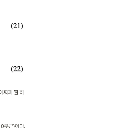
어짜피 뭘 하
0부근)이다. 