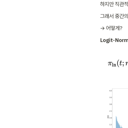
0 
하지만 직관적으
+ 
그래서 중간의
b
_
→ 어떻게?
t
Logit-Nor
\
e
p
si
lo
n