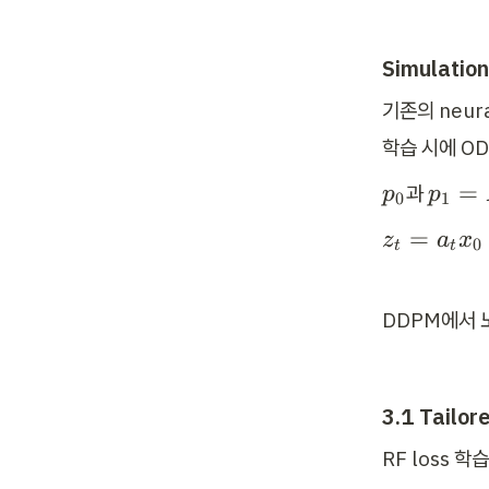
Simulation
기존의 neura
학습 시에 OD
p
p
=
과 
p
p
0
1
_
_
z
=
z
a
x
0
1 
0
t
t
_
= 
t 
N
DDPM에서 노
= 
(
a
0, 
_
I)
t
3.1 Tailo
x
RF loss 학
_