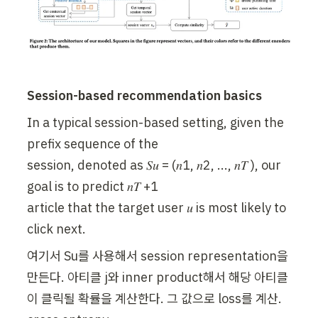
Session-based recommendation basics
In a typical session-based setting, given the 
prefix sequence of the

session, denoted as 𝑆𝑢 = (𝑛1, 𝑛2, ..., 𝑛𝑇 ), our 
goal is to predict 𝑛𝑇 +1

article that the target user 𝑢 is most likely to 
click next.
여기서 Su를 사용해서 session representation을 
만든다. 아티클 j와 inner product해서 해당 아티클
이 클릭될 확률을 계산한다. 그 값으로 loss를 계산. 