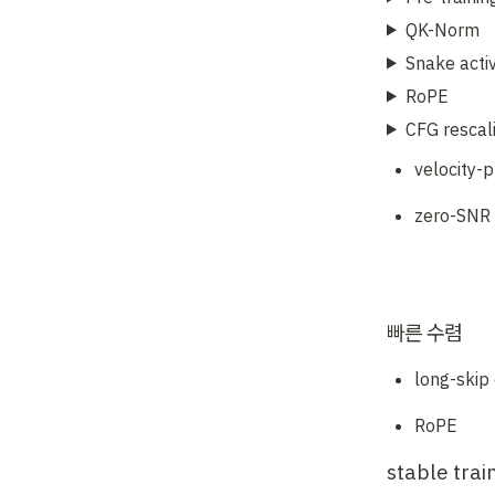
QK-Norm
Snake activ
RoPE
CFG resca
velocity-p
zero-SNR
빠른 수렴
long-skip
RoPE
stable trai