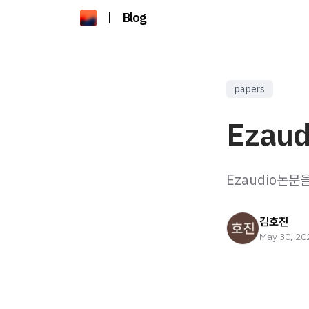
|
Blog
papers
Ezaud
Ezaudio논문
김호진
May 30, 20