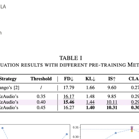
OLA
m