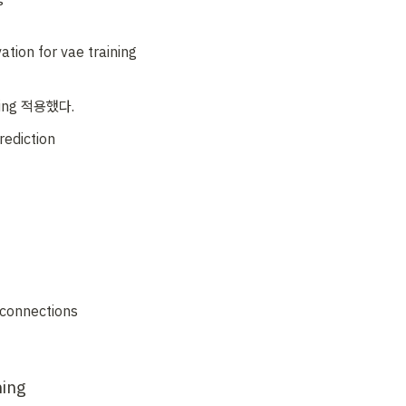
ation for vae training
ling 적용했다.
rediction
 connections
ning