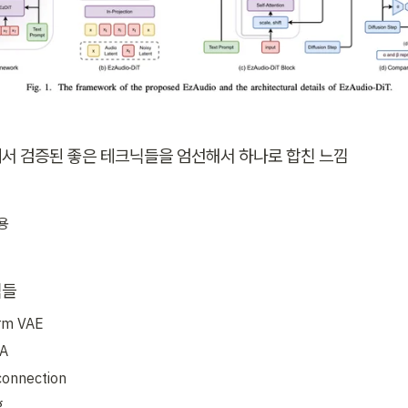
서 검증된 좋은 테크닉들을 엄선해서 하나로 합친 느낌
사용
닉들
rm VAE
A
connection
g