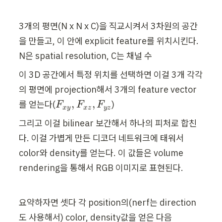
3개의 평면(N x N x C)을 직교시켜서 3차원의 공간
을 만들고, 이 안에 explicit feature를 위치시킨다. 
N은 spatial resolution, C는 채널 수
이 3D 공간에서 특정 위치를 선택하면 이걸 3개 각각
의 평면에 projection해서 3개의 feature vector
F
,
,
를 얻는다(
)
F
F
F
x
y
x
z
yz
_
그리고 이걸 bilinear 보간해서 하나의 피처로 합친
{
다. 이걸 가볍게 만든 디코더 네트워크에 태워서 
x
color와 density를 얻는다. 이 값들은 volume 
y
}
rendering을 통해서 RGB 이미지로 표현된다.
, 
F
요약하자면 셋다 각 position의(nerf는 direction
_
도 사용해서) color, density값을 얻은 다음 
{