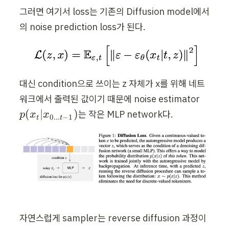
그러면 여기서 loss는 기존의 Diffusion model에서
의 noise prediction loss가 된다.
대신 condition으로 쓰이는 z 자체가 x를 위해 네트
워크에서 출력된 값이기 때문에 noise estimator 
p
(
∣
)
는 작은 MLP network다.
p
x
x
0...
−
1
t
t
(
x
_
t
|
x
_
자연스럽게 sampler는 reverse diffusion 과정이 
{