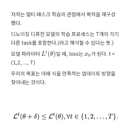
저자는 멀티 태스크 학습의 관점에서 목적을 재구성
했다.
디노이징 디퓨전 모델의 학습 프로세스는 T개의 각기
다른 task를 포함한다.(라고 해석할 수 있다는 뜻.)
L
x
(
)
t
모델 파라미터 
일 때, loss는 
가 된다. t = 
L
θ
x
0
^
_
(1,2, …, T)
t
0
우리의 목표는 아래 식을 만족하는 업데이트 방향을 
(
찾아내는 것이다.
\
t
h
e
t
a
)