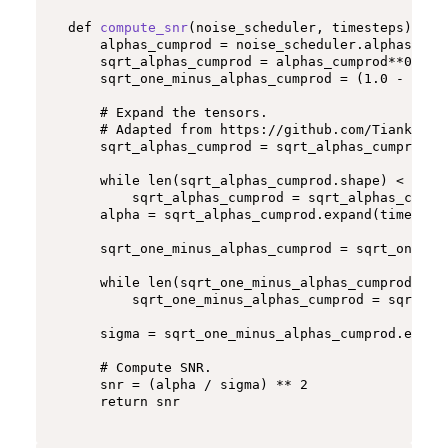
def
compute_snr
(
noise_scheduler, timesteps
):

    alphas_cumprod = noise_scheduler.alphas_cump
    sqrt_alphas_cumprod = alphas_cumprod**
0.5
    sqrt_one_minus_alphas_cumprod = (
1.0
 - alph
# Expand the tensors.
# Adapted from https://github.com/TiankaiHa
    sqrt_alphas_cumprod = sqrt_alphas_cumprod.t
while
len
(sqrt_alphas_cumprod.shape) < 
len
(
        sqrt_alphas_cumprod = sqrt_alphas_cumpr
    alpha = sqrt_alphas_cumprod.expand(timesteps
    sqrt_one_minus_alphas_cumprod = sqrt_one_mi
while
len
(sqrt_one_minus_alphas_cumprod.sha
        sqrt_one_minus_alphas_cumprod = sqrt_on
    sigma = sqrt_one_minus_alphas_cumprod.expand
# Compute SNR.
    snr = (alpha / sigma) ** 
2
return
 snr