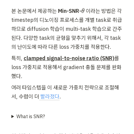
\
본 논문에서 제공하는 
Min-SNR-
 이라는 방법은 각 
θ
t
timestep의 디노이징 프로세스를 개별 task로 취급
h
하므로 diffusion 학습이 multi-task 학습으로 간주
e
된다. 다양한 task의 균형을 맞추기 위해서, 각 task
t
의 난이도에 따라 다른 loss 가중치를 적용한다.
a
특히, 
clamped signal-to-noise ratio (SNR)
를 
loss 가중치로 적용해서 gradient 충돌 문제를 완화
했다.
여러 타임스텝을 이 새로운 가중치 전략으로 조절해
서, 수렴이 더
 빨라졌다
.
What is SNR?